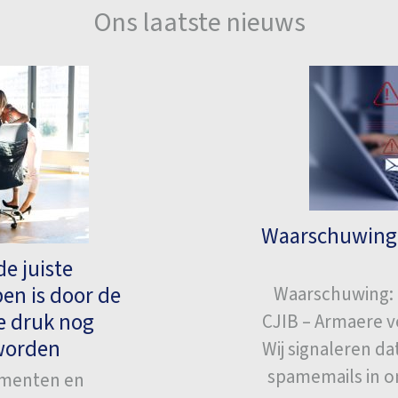
Ons laatste nieuws
Waarschuwing:
e juiste
en is door de
Waarschuwing: 
e druk nog
CJIB – Armaere v
eworden
Wij signaleren d
spamemails in om
ementen en