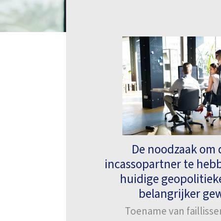
De noodzaak om d
incassopartner te hebb
huidige geopolitiek
belangrijker g
Toename van failliss