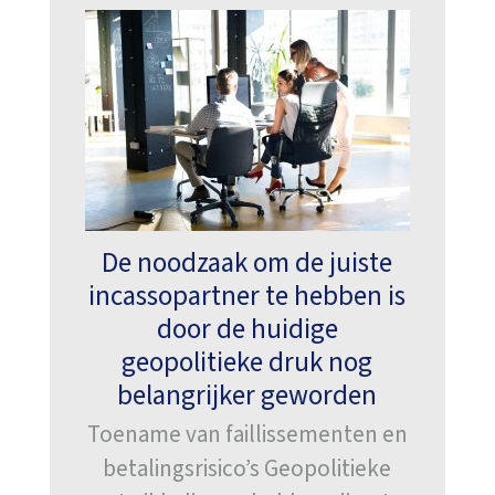
o
o
r
(
V
e
r
e
i
s
t
De noodzaak om de juiste
)
incassopartner te hebben is
door de huidige
geopolitieke druk nog
belangrijker geworden
Toename van faillissementen en
betalingsrisico’s Geopolitieke