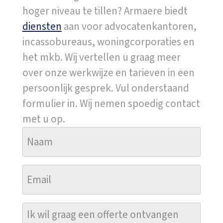
hoger niveau te tillen? Armaere biedt
diensten
aan voor advocatenkantoren,
incassobureaus, woningcorporaties en
het mkb. Wij vertellen u graag meer
over onze werkwijze en tarieven in een
persoonlijk gesprek. Vul onderstaand
formulier in. Wij nemen spoedig contact
met u op.
N
a
a
E
m
m
(
a
V
I
e
i
r