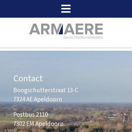
Contact
Boogschutterstraat 13-C
7324 AE Apeldoorn
Postbus 2110
7302 EM Apeldoorn