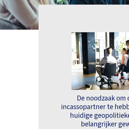
De noodzaak om d
incassopartner te hebb
huidige geopolitiek
belangrijker g