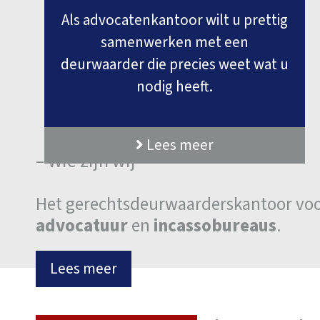
Als advocatenkantoor wilt u prettig
samenwerken met een
deurwaarder die precies weet wat u
nodig heeft.
Lees meer
– Wie zijn wij –
Het gerechtsdeurwaarderskantoor vo
advocatuur
en
incassobureaus
.
Lees meer