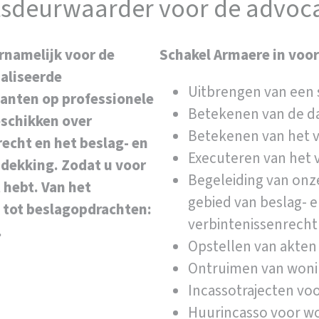
tsdeurwaarder voor de advoc
rnamelijk voor de
Schakel Armaere in voor
aliseerde
Uitbrengen van een
lanten op professionele
Betekenen van de d
eschikken over
Betekenen van het 
recht en het beslag- en
Executeren van het 
 dekking. Zodat u voor
Begeleiding van onze
 hebt. Van het
gebied van beslag- 
 tot beslagopdrachten:
verbintenissenrecht
.
Opstellen van akten
Ontruimen van wonin
Incassotrajecten vo
Huurincasso voor w