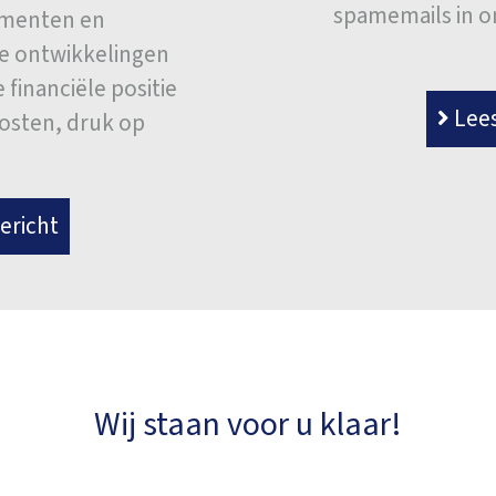
spamemails in om
ementen en
ke ontwikkelingen
financiële positie
Lees
kosten, druk op
]
ericht
Wij staan voor u klaar!