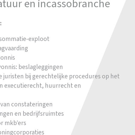
atuur en incassobranche
:
 sommatie-exploot
agvaarding
vonnis
vonnis: beslagleggingen
 juristen bij gerechtelijke procedures op het
en executierecht, huurrecht en
 van constateringen
gen en bedrijfsruimtes
or mkb’ers
oningcorporaties