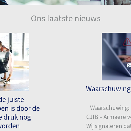
Ons laatste nieuws
Waarschuwing:
e juiste
en is door de
Waarschuwing: 
e druk nog
CJIB – Armaere v
eworden
Wij signaleren d