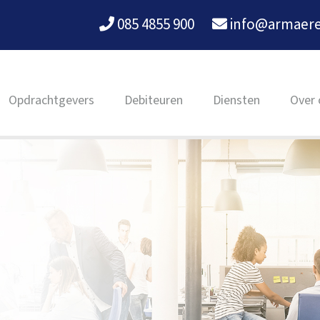
085 4855 900
info@armaere
 content
Opdrachtgevers
Debiteuren
Diensten
Over 